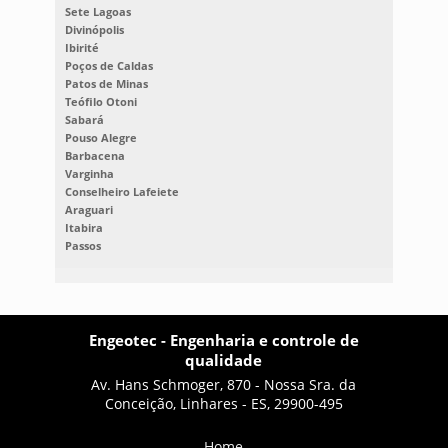
Sete Lagoas
Divinópolis
Ibirité
Poços de Caldas
Patos de Minas
Teófilo Otoni
Sabará
Pouso Alegre
Barbacena
Varginha
Conselheiro Lafeiete
Araguari
Itabira
Passos
Engeotec - Engenharia e controle de
qualidade
Av. Hans Schmoger, 870 - Nossa Sra. da
Conceição, Linhares - ES, 29900-495
Home